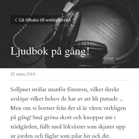
Gå tillbaka till webbplatsen
Ljudbok på gång!
22 mars 2019
Solljuset strålar utanför fönstren, vilket direkt 
avslöjar vilket behov de har av att bli putsade ... 
Men om vi bortser från det så är våren verkligen 
på gång! Små gröna skott och knoppar ute i 
trädgården, fullt med lökväxter som skjuter upp 
ur jorden och fåglar som pilar hit och dit.