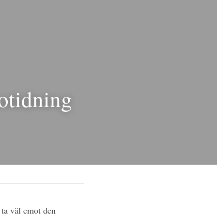
tidning
er ta väl emot den 