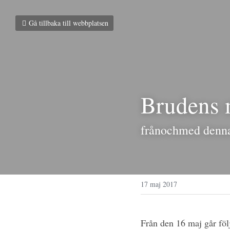
Gå tillbaka till webbplatsen
Brudens 
frånochmed denn
17 maj 2017
Från den 16 maj går f