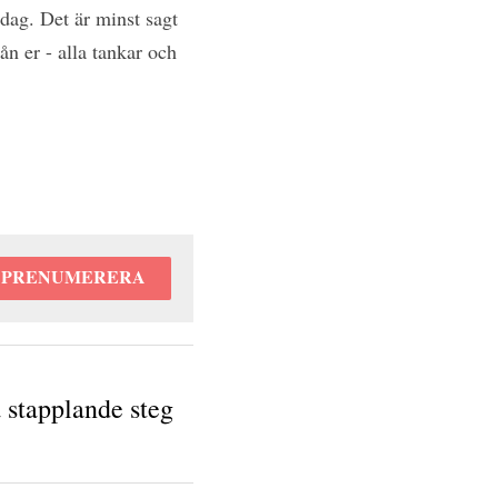
öllpsdag. Det är minst 
ag hör från er - alla 
n. Kram Anna
PRENUMERERA
a stapplande steg