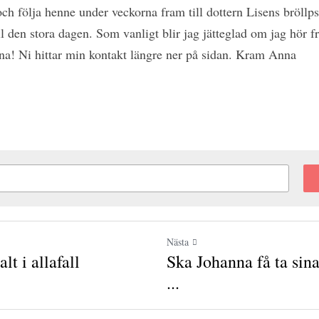
och följa henne under veckorna fram till dottern Lisens br
am till den stora dagen. Som vanligt blir jag jätteglad om j
r är välkomna! Ni hittar min kontakt längre ner på sida
Nästa
t i allafall
Ska Johanna få ta sin
...