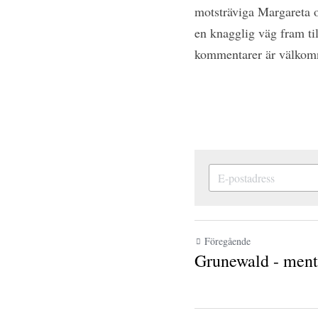
motsträviga Margareta 
sagt en knagglig väg fr
tankar och kommentare
Föregående
Grunewald - mental