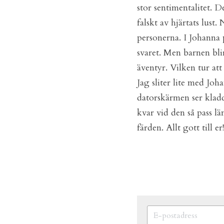
stor sentimentalitet. D
falskt av hjärtats lust
personerna. I Johanna 
svaret. Men barnen blir
äventyr. Vilken tur att
Jag sliter lite med Joh
datorskärmen ser kladd
kvar vid den så pass län
färden. Allt gott till e