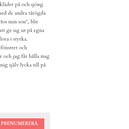
 kläder på och sjöng 
 med de andra tårögda 
os min son", blir 
att ge sig ut på egna 
ora i styrka.
fönstret och 
och jag får hålla mig 
ig själv lycka till på 
PRENUMERERA