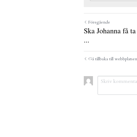
Föregående
Ska Johanna få ta
...
Gå tillbaka till webbplatse
Skicka
An