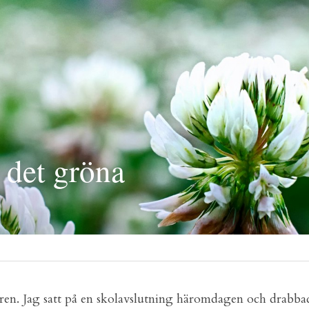
t det gröna
en. Jag satt på en skolavslutning häromdagen och drabbade