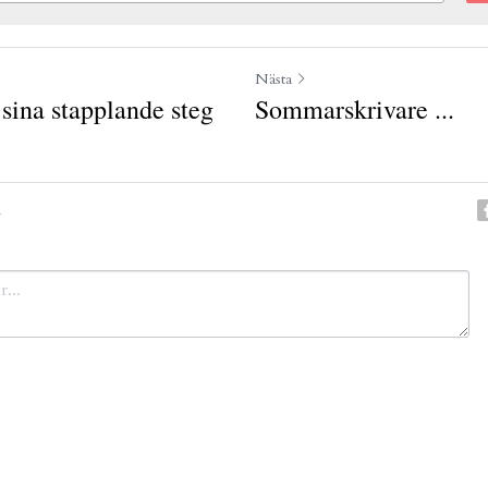
Nästa
 sina stapplande steg
Sommarskrivare ...
n
nullera