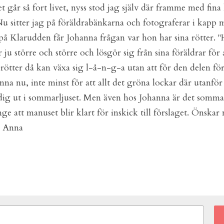
et går så fort livet, nyss stod jag själv där framme med fina
. Nu sitter jag på föräldrabänkarna och fotograferar i kapp
på Klarudden får Johanna frågan var hon har sina rötter. "H
 ju större och större och lösgör sig från sina föräldrar för 
 rötter då kan växa sig l-å-n-g-a utan att för den delen förl
anna nu, inte minst för att allt det gröna lockar där utanför 
ig ut i sommarljuset. Men även hos Johanna är det sommar 
ge att manuset blir klart för inskick till förslaget. Önskar m
r! Anna