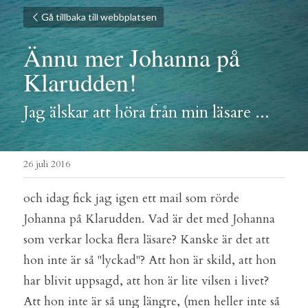
Gå tillbaka till webbplatsen
Ännu mer Johanna på 
Klarudden!
Jag älskar att höra från min läsare ...
26 juli 2016
och idag fick jag igen ett mail som rörde 
Johanna på Klarudden. Vad är det med Johanna 
som verkar locka flera läsare? Kanske är det att 
hon inte är så "lyckad"? Att hon är skild, att hon 
har blivit uppsagd, att hon är lite vilsen i livet? 
Att hon inte är så ung längre, (men heller inte så 