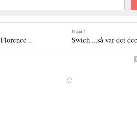
Nästa
 Florence ...
Swich ...så var det d
n
nullera