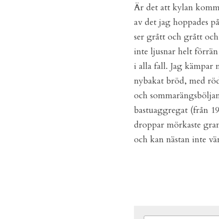
Är det att kylan komme
av det jag hoppades på 
ser grått och grått o
inte ljusnar helt förr
i alla fall. Jag kämpa
nybakat bröd, med rödvi
och sommarängsböljande
bastuaggregat (från 19
droppar mörkaste gran
och kan nästan inte vän