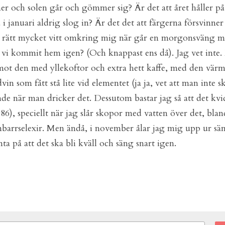
r och solen går och gömmer sig? Är det att året håller på 
i januari aldrig slog in? Är det det att färgerna försvinner 
ch rätt mycket vitt omkring mig när går en morgonsväng m
än vi kommit hem igen? (Och knappast ens då). Jag vet inte.
r mot den med yllekoftor och extra hett kaffe, med den värm
n som fått stå lite vid elementet (ja ja, vet att man inte ska
 när man dricker det. Dessutom bastar jag så att det kvider
86), speciellt när jag slår skopor med vatten över det, bla
barrselexir. Men ändå, i november ålar jag mig upp ur sä
ta på att det ska bli kväll och säng snart igen.