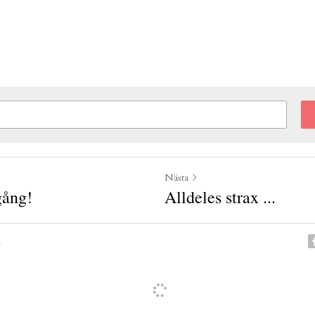
Nästa
gång!
Alldeles strax ...
n