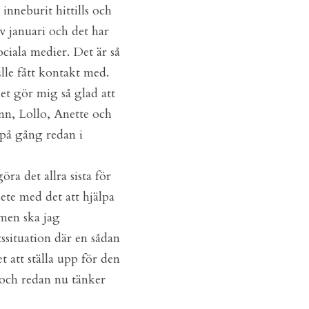
nneburit hittills och 
 januari och det har 
iala medier. Det är så 
lle fått kontakt med.
et gör mig så glad att 
n, Lollo, Anette och 
på gång redan i 
ra det allra sista för 
ete med det att hjälpa 
en ska jag 
situation där en sådan 
 att ställa upp för den 
 och redan nu tänker 