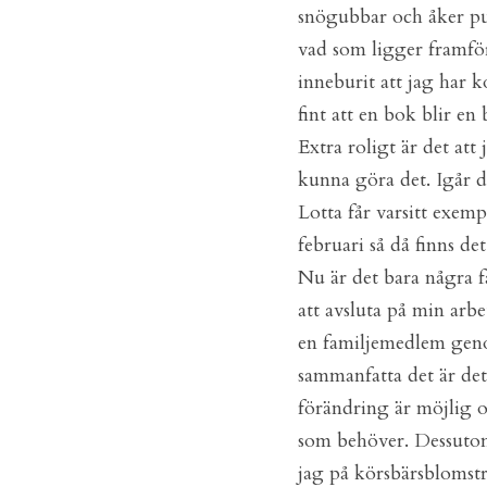
snögubbar och åker pulk
vad som ligger framför
inneburit att jag har 
fint att en bok blir e
Extra roligt är det att
kunna göra det. Igår d
Lotta får varsitt exem
februari så då finns de
Nu är det bara några få
att avsluta på min arbe
en familjemedlem geno
sammanfatta det är det
förändring är möjlig oc
som behöver. Dessutom f
jag på körsbärsblomst