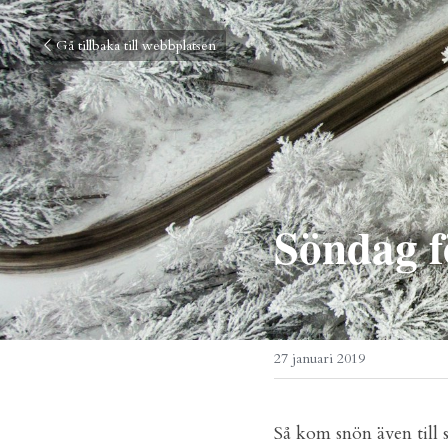
Gå tillbaka till webbplatsen
Söndag f
27 januari 2019
Så kom snön även till 