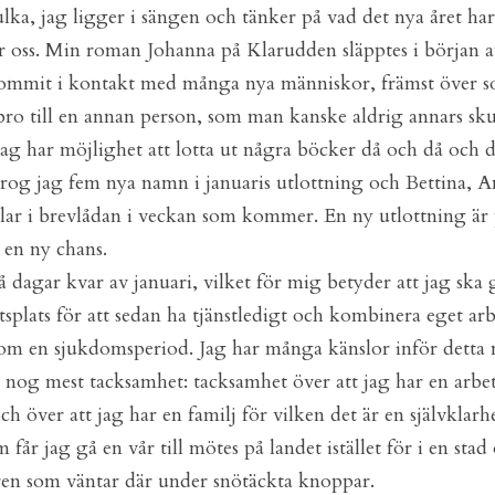
a, jag ligger i sängen och tänker på vad det nya året har i
 oss. Min roman Johanna på Klarudden släpptes i början av
kommit i kontakt med många nya människor, främst över soc
n bro till en annan person, som man kanske aldrig annars sku
 jag har möjlighet att lotta ut några böcker då och då och d
rog jag fem nya namn i januaris utlottning och Bettina, An
plar i brevlådan i veckan som kommer. En ny utlottning är 
t en ny chans.
 dagar kvar av januari, vilket för mig betyder att jag ska gö
tsplats för att sedan ha tjänstledigt och kombinera eget arb
m en sjukdomsperiod. Jag har många känslor inför detta m
 nog mest tacksamhet: tacksamhet över att jag har en arbets
h över att jag har en familj för vilken det är en självklarhet
år jag gå en vår till mötes på landet istället för i en stad
ren som väntar där under snötäckta knoppar.